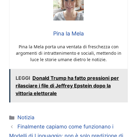
Pina la Mela
Pina la Mela porta una ventata di freschezza con
argomenti di intrattenimento e sociali, mettendo in
luce le storie umane dietro le notizie.
LEGGI
Donald Trump ha fatto pressioni per
rilasciare i file di Jeffrey Epstein dopo la
vittoria elettorale
Categorie
Notizia
Finalmente capiamo come funzionano i
Modelli di Linguaggio: non è solo predizione di