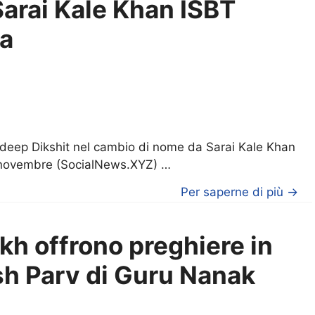
arai Kale Khan ISBT
da
deep Dikshit nel cambio di nome da Sarai Kale Khan
 novembre (SocialNews.XYZ) …
Per saperne di più →
kh offrono preghiere in
sh Parv di Guru Nanak