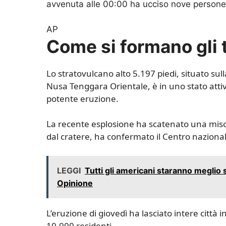
avvenuta alle 00:00 ha ucciso nove persone e
AP
Come si formano gli
Lo stratovulcano alto 5.197 piedi, situato sul
Nusa Tenggara Orientale, è in uno stato atti
potente eruzione.
La recente esplosione ha scatenato una miscel
dal cratere, ha confermato il Centro nazionale
LEGGI
Tutti gli americani staranno megli
Opinione
L’eruzione di giovedì ha lasciato intere città i
10.000 residenti.