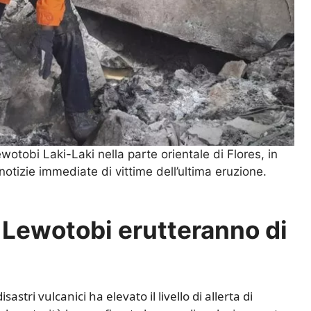
wotobi Laki-Laki nella parte orientale di Flores, in
otizie immediate di vittime dell’ultima eruzione.
 Lewotobi erutteranno di
astri vulcanici ha elevato il livello di allerta di