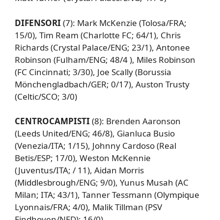
DIFENSORI
(7): Mark McKenzie (Tolosa/FRA;
15/0), Tim Ream (Charlotte FC; 64/1), Chris
Richards (Crystal Palace/ENG; 23/1), Antonee
Robinson (Fulham/ENG; 48/4 ), Miles Robinson
(FC Cincinnati; 3/30), Joe Scally (Borussia
Mönchengladbach/GER; 0/17), Auston Trusty
(Celtic/SCO; 3/0)
CENTROCAMPISTI
(8): Brenden Aaronson
(Leeds United/ENG; 46/8), Gianluca Busio
(Venezia/ITA; 1/15), Johnny Cardoso (Real
Betis/ESP; 17/0), Weston McKennie
(Juventus/ITA; / 11), Aidan Morris
(Middlesbrough/ENG; 9/0), Yunus Musah (AC
Milan; ITA; 43/1), Tanner Tessmann (Olympique
Lyonnais/FRA; 4/0), Malik Tillman (PSV
Eindhoven/NED); 16/0)