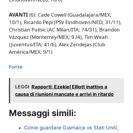
AVANTI
(6): Cade Cowell (Guadalajara/MEX;
10/1), Ricardo Pepi (PSV Eindhoven/NED; 31/11),
Christian Pulisic (AC Milan/ITA; 74/31), Brandon
Vázquez (Monterrey/MEX; 9 /4), Tim Weah
(Juventus/ITA; 41/6), Alex Zendejas (Club
América/MEX; 9/1)
Fonte
LEGGI
Rapporti: Ezekiel Elliott inattivo a
causa di riunioni mancate e arrivi in ​​ritardo
Messaggi simili:
Come guardare Giamaica vs Stati Uniti,