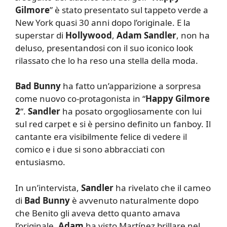
Gilmore
” è stato presentato sul tappeto verde a
New York quasi 30 anni dopo l’originale. E la
superstar di
Hollywood
,
Adam Sandler
, non ha
deluso, presentandosi con il suo iconico look
rilassato che lo ha reso una stella della moda.
Bad Bunny
ha fatto un’apparizione a sorpresa
come nuovo co-protagonista in “
Happy Gilmore
2
“.
Sandler
ha posato orgogliosamente con lui
sul red carpet e si è persino definito un fanboy. Il
cantante era visibilmente felice di vedere il
comico e i due si sono abbracciati con
entusiasmo.
In un’intervista,
Sandler
ha rivelato che il cameo
di
Bad Bunny
è avvenuto naturalmente dopo
che Benito gli aveva detto quanto amava
l’originale.
Adam
ha visto Martínez brillare nel