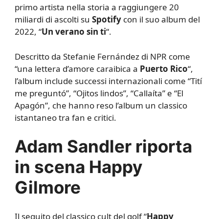
primo artista nella storia a raggiungere 20
miliardi di ascolti su
Spotify
con il suo album del
2022, “
Un verano sin ti
“.
Descritto da Stefanie Fernández di NPR come
“una lettera d’amore caraibica a
Puerto Rico
“,
l’album include successi internazionali come “Tití
me preguntó”, “Ojitos lindos”, “Callaíta” e “El
Apagón”, che hanno reso l’album un classico
istantaneo tra fan e critici.
Adam Sandler riporta
in scena Happy
Gilmore
Il seguito del classico cult del golf “
Happy