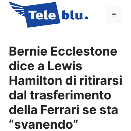
Vai
al
Menu
contenuto
Bernie Ecclestone
dice a Lewis
Hamilton di ritirarsi
dal trasferimento
della Ferrari se sta
“svanendo”