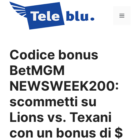
Vai
al
Menu
contenuto
Codice bonus
BetMGM
NEWSWEEK200:
scommetti su
Lions vs. Texani
con un bonus di $