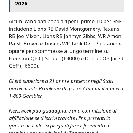
2025
Alcuni candidati popolari per il primo TD per SNF
includono Lions RB David Montgomery, Texans
RB Joe Mixon, Lions RB Jahmyr Gibbs, WR Amon-
Ra St. Brown e Texans WR Tank Dell. Puoi anche
optare per scommesse a lungo termine su
Houston QB CJ Stroud (+3000) o Detroit QB Jared
Goff (+6600).
Di età superiore a 21 anni e presente negli Stati
partecipanti. Problema di gioco? Chiama il numero
1-800-Gambler.
Newsweek può guadagnare una commissione di
affiliazione se ti iscrivi tramite i link presenti in
questo articolo. Si prega di fare riferimento ai
termini e alle condizioni dell’operatore di