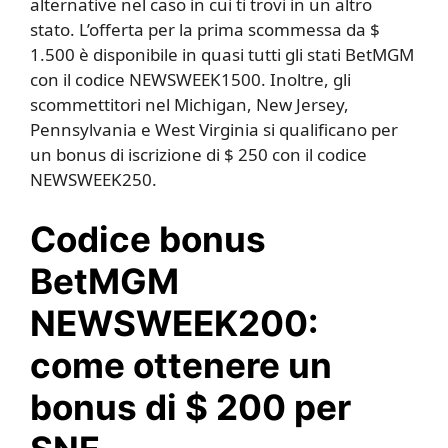
alternative nel caso in cui ti trovi in ​​un altro
stato. L’offerta per la prima scommessa da $
1.500 è disponibile in quasi tutti gli stati BetMGM
con il codice NEWSWEEK1500. Inoltre, gli
scommettitori nel Michigan, New Jersey,
Pennsylvania e West Virginia si qualificano per
un bonus di iscrizione di $ 250 con il codice
NEWSWEEK250.
Codice bonus
BetMGM
NEWSWEEK200:
come ottenere un
bonus di $ 200 per