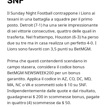
SNF
Il Sunday Night Football contrappone i Lions ai
texani in una battaglia a squadre per il primo
posto. Detroit (7-1) ha una serie impressionante
di sei vittorie consecutive, quattro delle quali in
trasferta. Nel frattempo, Houston (6-3) ha perso
due su tre ma in casa realizza un perfetto 4-0. I
Lions sono favoriti con 3,5 punti su BetMGM.
Prima che questi contendenti scendano in
campo stasera, considera il codice bonus
BetMGM NEWSWEEK200 per un bonus
garantito. Applica il codice in AZ, CO, DC, MD,
MA, NC o VA e scommetti solo $ 10 su SNF.
Indipendentemente dalle quote e dal risultato,
guadagnerai $ 200 in scommesse bonus, pagate
in quattro (4) scommesse da $ 50.