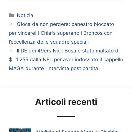
Categorie
Notizia
Gioca da non perdere: canestro bloccato
per vincere! I Chiefs superano i Broncos con
l’eccellenza delle squadre speciali
Il DE dei 49ers Nick Bosa è stato multato di
$ 11.255 dalla NFL per aver indossato il cappello
MAGA durante l’intervista post partita
Articoli recenti
Migliaia di Schede Madri a Rischio: