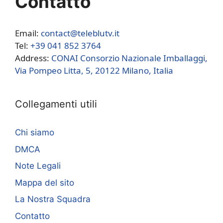
Contatto
Email:
contact@teleblutv.it
Tel:
+39 041 852 3764
Address:
CONAI Consorzio Nazionale Imballaggi,
Via Pompeo Litta, 5, 20122 Milano, Italia
Collegamenti utili
Chi siamo
DMCA
Note Legali
Mappa del sito
La Nostra Squadra
Contatto