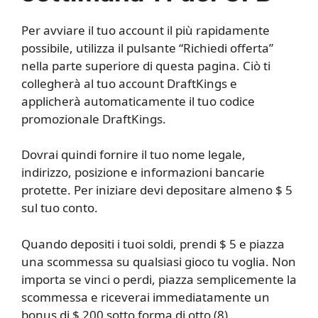
Per avviare il tuo account il più rapidamente
possibile, utilizza il pulsante “Richiedi offerta”
nella parte superiore di questa pagina. Ciò ti
collegherà al tuo account DraftKings e
applicherà automaticamente il tuo codice
promozionale DraftKings.
Dovrai quindi fornire il tuo nome legale,
indirizzo, posizione e informazioni bancarie
protette. Per iniziare devi depositare almeno $ 5
sul tuo conto.
Quando depositi i tuoi soldi, prendi $ 5 e piazza
una scommessa su qualsiasi gioco tu voglia. Non
importa se vinci o perdi, piazza semplicemente la
scommessa e riceverai immediatamente un
bonus di $ 200 sotto forma di otto (8)