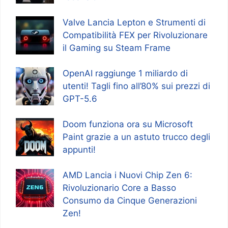
Valve Lancia Lepton e Strumenti di
Compatibilità FEX per Rivoluzionare
il Gaming su Steam Frame
OpenAI raggiunge 1 miliardo di
utenti! Tagli fino all’80% sui prezzi di
GPT-5.6
Doom funziona ora su Microsoft
Paint grazie a un astuto trucco degli
appunti!
AMD Lancia i Nuovi Chip Zen 6:
Rivoluzionario Core a Basso
Consumo da Cinque Generazioni
Zen!