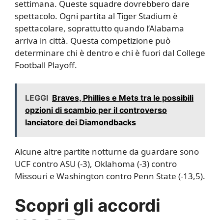
settimana. Queste squadre dovrebbero dare
spettacolo. Ogni partita al Tiger Stadium è
spettacolare, soprattutto quando l’Alabama
arriva in città. Questa competizione può
determinare chi è dentro e chi è fuori dal College
Football Playoff.
LEGGI
Braves, Phillies e Mets tra le possibili
opzioni di scambio per il controverso
lanciatore dei Diamondbacks
Alcune altre partite notturne da guardare sono
UCF contro ASU (-3), Oklahoma (-3) contro
Missouri e Washington contro Penn State (-13,5).
Scopri gli accordi