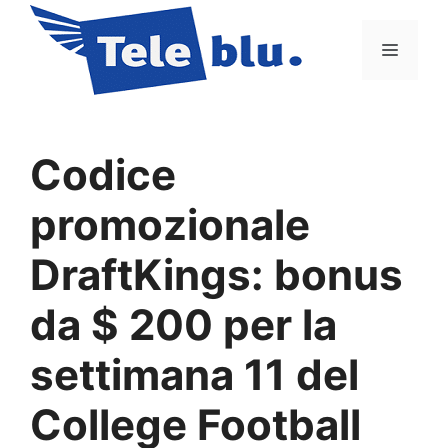
Vai
al
Menu
contenuto
Codice
promozionale
DraftKings: bonus
da $ 200 per la
settimana 11 del
College Football