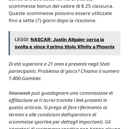
scommesse bonus del valore di $ 25 ciascuna.
Queste scommesse possono essere utilizzate
fino a sette (7) giorni dopo la ricezione.
LEGGI
NASCAR: Justin Allgaier cerca la
svolta e vince il primo titolo Xfinity a Phoenix
Di età superiore a 21 anni e presente negli Stati
partecipanti. Problema di gioco? Chiama il numero
1-800-Gambler.
Newsweek può guadagnare una commissione di
affiliazione se ti iscrivi tramite i link presenti in
questo articolo. Si prega di fare riferimento ai
termini e alle condizioni dell’operatore di
scommesse sportive per dettagli importanti. Gli
operatori di scommesse sportive non hanno alcuna