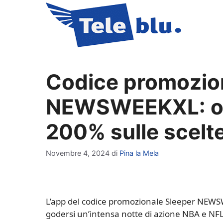
Vai
al
contenuto
Codice promozio
NEWSWEEKXL: ott
200% sulle scel
Novembre 4, 2024
di
Pina la Mela
L’app del codice promozionale Sleeper NEWSWE
godersi un’intensa notte di azione NBA e NFL