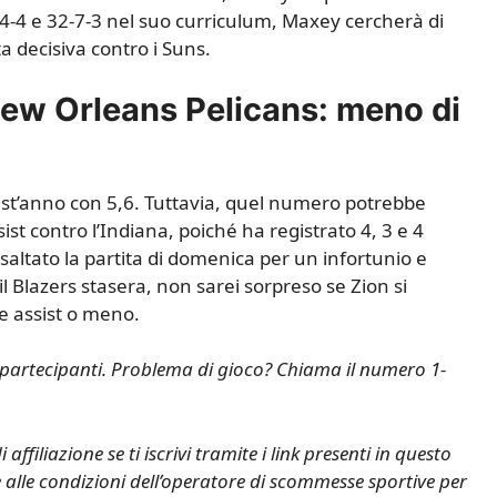
45-4-4 e 32-7-3 nel suo curriculum, Maxey cercherà di
ita decisiva contro i Suns.
New Orleans Pelicans: meno di
quest’anno con 5,6. Tuttavia, quel numero potrebbe
st contro l’Indiana, poiché ha registrato 4, 3 e 4
 saltato la partita di domenica per un infortunio e
 Blazers stasera, non sarei sorpreso se Zion si
ue assist o meno.
ti partecipanti. Problema di gioco? Chiama il numero 1-
iazione se ti iscrivi tramite i link presenti in questo
 e alle condizioni dell’operatore di scommesse sportive per