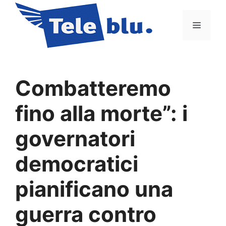
Vai
al
Menu
contenuto
Combatteremo
fino alla morte”: i
governatori
democratici
pianificano una
guerra contro