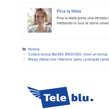
Pina la Mela
Pina la Mela porta una ventata d
mettendo in luce le storie umane
Categorie
Notizia
Codice bonus Bet365 WEEK365: ricevi un bonus 
Windy ritiene che i Warriors siano i principali ca