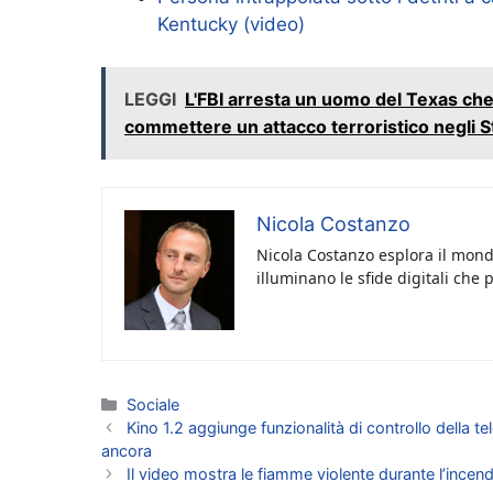
Kentucky (video)
LEGGI
L'FBI arresta un uomo del Texas che 
commettere un attacco terroristico negli St
Nicola Costanzo
Nicola Costanzo esplora il mondo
illuminano le sfide digitali che 
Categorie
Sociale
Kino 1.2 aggiunge funzionalità di controllo della 
ancora
Il video mostra le fiamme violente durante l’incend