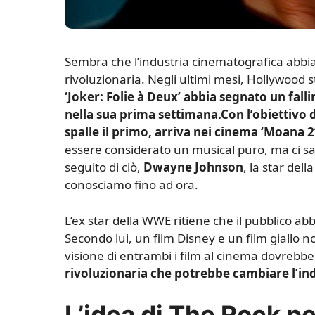
S
embra che l’industria cinematografica abbia
rivoluzionaria. Negli ultimi mesi, Hollywood
‘Joker: Folie à Deux’ abbia segnato un fal
nella sua prima settimana.
Con l’obiettivo 
spalle il primo, arriva nei cinema ‘Moana 2’
essere considerato un musical puro, ma ci sar
seguito di ciò,
Dwayne Johnson
, la star del
conosciamo fino ad ora.
L’ex star della WWE ritiene che il pubblico abb
Secondo lui, un film Disney e un film giallo n
visione di entrambi i film al cinema dovrebbe
rivoluzionaria che potrebbe cambiare l’in
L’idea di The Rock per