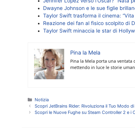
Jennifer Lopez verso l’Oscar? “Nata per
Dwayne Johnson e le sue figlie brillan
Taylor Swift trasforma il cinema: “Vita
Reazione dei fan al fisico scolpito di
Taylor Swift minaccia le star di Holl
Pina la Mela
Pina la Mela porta una ventata d
mettendo in luce le storie umane
Categorie
Notizia
Scopri JetBrains Rider: Rivoluziona il Tuo Modo 
Scopri le Nuove Fughe su Steam Controller 2 e i C