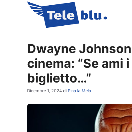
Vai
al
contenuto
Dwayne Johnson r
cinema: “Se ami i
biglietto…”
Dicembre 1, 2024
di
Pina la Mela