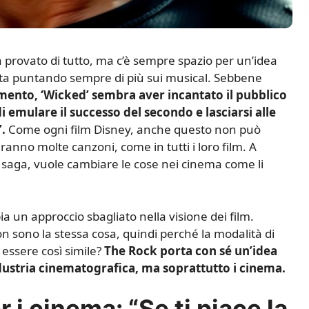
 provato di tutto, ma c’è sempre spazio per un’idea
 sta puntando sempre di più sui musical. Sebbene
limento, ‘Wicked’ sembra aver incantato il pubblico
di emulare il successo del secondo e lasciarsi alle
.
Come ogni film Disney, anche questo non può
anno molte canzoni, come in tutti i loro film. A
la saga, vuole cambiare le cose nei cinema come li
ia un approccio sbagliato nella visione dei film.
on sono la stessa cosa, quindi perché la modalità di
 essere così simile?
The Rock porta con sé un’idea
dustria cinematografica, ma soprattutto i cinema.
 i cinema: “Se ti piace la