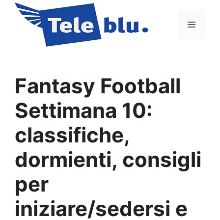
Vai
al
Menu
contenuto
Fantasy Football
Settimana 10:
classifiche,
dormienti, consigli
per
iniziare/sedersi e