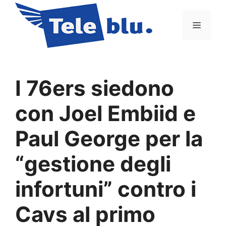
Vai
al
Menu
contenuto
I 76ers siedono
con Joel Embiid e
Paul George per la
“gestione degli
infortuni” contro i
Cavs al primo