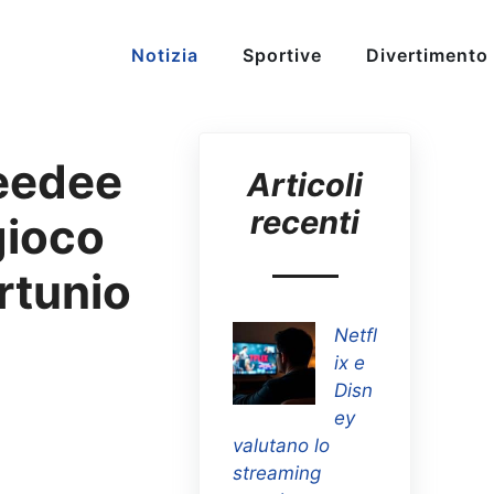
Notizia
Sportive
Divertimento
eedee
Articoli
recenti
gioco
rtunio
Netfl
ix e
Disn
ey
valutano lo
streaming