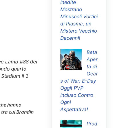
Inedite
Mostrano
Minuscoli Vortici
di Plasma, un
Mistero Vecchio
Decenni!
Beta
Aper
e Lamb #88 dei
ta di
ondo quarto
Gear
 Stadium il 3
s of War: E-Day
Oggi! PVP
Incluso Contro
Ogni
i che hanno
Aspettativa!
 tra cui Brandin
Prod