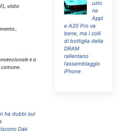
uzio
FL, visita
ne
Appl
e A20 Pro va
amento.
.
bene, ma i colli
di bottiglia della
DRAM
rallentano
onvenzionale e a
l’assemblaggio
o comune.
iPhone
n ha dubbi sul
a
riscono Dak