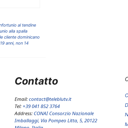
fortunio al tendine
nio alla spalla
le cliente dominicano
 19 anni, non 14
Contatto
C
C
Email:
contact@teleblutv.it
Tel:
+39 041 852 3764
Address:
CONAI Consorzio Nazionale
N
Imballaggi, Via Pompeo Litta, 5, 20122
M
Milano, Italia