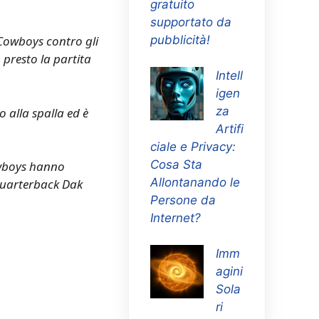
gratuito
supportato da
pubblicità!
 Cowboys contro gli
 presto la partita
Intell
igen
za
 alla spalla ed è
Artifi
ciale e Privacy:
Cosa Sta
owboys hanno
Allontanando le
 quarterback Dak
Persone da
Internet?
Imm
agini
Sola
ri