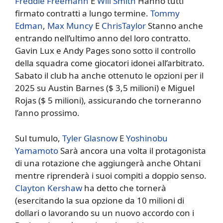
Freddie Freemann
E
Will Smith
Hanno tutti
firmato contratti a lungo termine.
Tommy
Edman
,
Max Muncy
E
ChrisTaylor
Stanno anche
entrando nell’ultimo anno del loro contratto.
Gavin Lux e Andy Pages sono sotto il controllo
della squadra come giocatori idonei all’arbitrato.
Sabato il club ha anche ottenuto le opzioni per il
2025 su Austin Barnes ($ 3,5 milioni) e Miguel
Rojas ($ 5 milioni), assicurando che torneranno
l’anno prossimo.
Sul tumulo,
Tyler Glasnow
E
Yoshinobu
Yamamoto
Sarà ancora una volta il protagonista
di una rotazione che aggiungerà anche Ohtani
mentre riprenderà i suoi compiti a doppio senso.
Clayton Kershaw
ha detto che tornerà
(esercitando la sua opzione da 10 milioni di
dollari o lavorando su un nuovo accordo con i