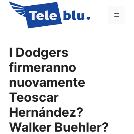
Vai
al
Menu
contenuto
I Dodgers
firmeranno
nuovamente
Teoscar
Hernández?
Walker Buehler?