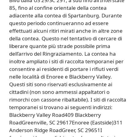
Blvd dalla US 29/SC 291, a sud fino all’Interstate
85, fino al confine orientale della contea
adiacente alla contea di Spartanburg. Durante
questo periodo continueranno ad essere
effettuati alcuni ritiri mirati anche in altre zone
della contea. Questo nel tentativo di cercare di
liberare quante più strade possibile prima
dell’arrivo del Ringraziamento. La contea ha
inoltre ampliato i siti di raccolta temporanei per
consentire ai residenti di portare i rifiuti verdi
nelle località di Enoree e Blackberry Valley.
Questi siti sono riservati esclusivamente ai
cittadini (non sono ammessi appaltatori o
rimorchi con cassone ribaltabile). I siti di raccolta
temporanei si trovano ai seguenti indirizzi:
Blackberry Valley Road409 Blackberry
RoadGreenville, SC 29617Enoree (Eastside)311
Anderson Ridge RoadGreer, SC 29651I