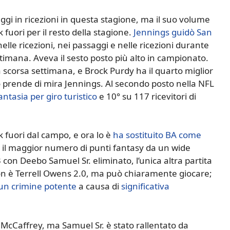
saggi in ricezioni in questa stagione, ma il suo volume
uori per il resto della stagione.
Jennings guidò San
nelle ricezioni, nei passaggi e nelle ricezioni durante
ttimana. Aveva il sesto posto più alto in campionato.
 scorsa settimana, e Brock Purdy ha il quarto miglior
 prende di mira Jennings. Al secondo posto nella NFL
antasia per giro turistico
e 10° su 117 ricevitori di
 fuori dal campo, e ora lo è
ha sostituito BA come
 il maggior numero di punti fantasy da un wide
 con Deebo Samuel Sr. eliminato, l’unica altra partita
non è Terrell Owens 2.0, ma può chiaramente giocare;
un crimine potente
a causa di
significativa
 McCaffrey, ma Samuel Sr. è stato rallentato da