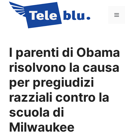
Vai
al
Menu
contenuto
I parenti di Obama
risolvono la causa
per pregiudizi
razziali contro la
scuola di
Milwaukee