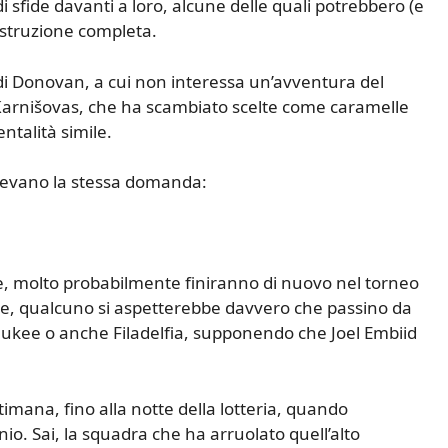
sfide davanti a loro, alcune delle quali potrebbero (e
struzione completa.
di Donovan, a cui non interessa un’avventura del
 Karnišovas, che ha scambiato scelte come caramelle
talità simile.
ollevano la stessa domanda:
e, molto probabilmente finiranno di nuovo nel torneo
are, qualcuno si aspetterebbe davvero che passino da
ukee o anche Filadelfia, supponendo che Joel Embiid
timana, fino alla notte della lotteria, quando
io. Sai, la squadra che ha arruolato quell’alto