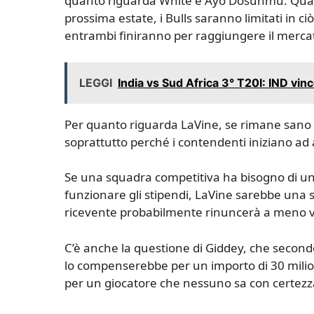
quanto riguarda White e Ayo Dosunmu. Quand
prossima estate, i Bulls saranno limitati in ciò
entrambi finiranno per raggiungere il mercat
LEGGI
India vs Sud Africa 3° T20I: IND vin
Per quanto riguarda LaVine, se rimane sano 
soprattutto perché i contendenti iniziano ad 
Se una squadra competitiva ha bisogno di una 
funzionare gli stipendi, LaVine sarebbe una 
ricevente probabilmente rinuncerà a meno va
C’è anche la questione di Giddey, che secon
lo compenserebbe per un importo di 30 milioni
per un giocatore che nessuno sa con certezza