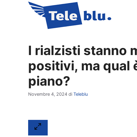
Vai
al
contenuto
I rialzisti stann
positivi, ma qual 
piano?
Novembre 4, 2024
di
Teleblu