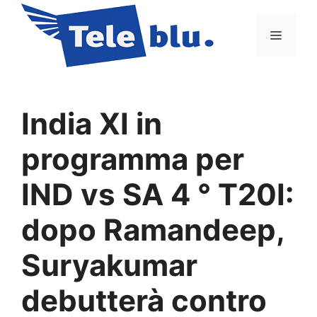
Vai
al
Menu
contenuto
India XI in
programma per
IND vs SA 4 ° T20I:
dopo Ramandeep,
Suryakumar
debutterà contro