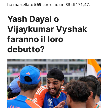
ha martellato
559
corre ad un SR di 171,47.
Yash Dayal o
Vijaykumar Vyshak
faranno il loro
debutto?