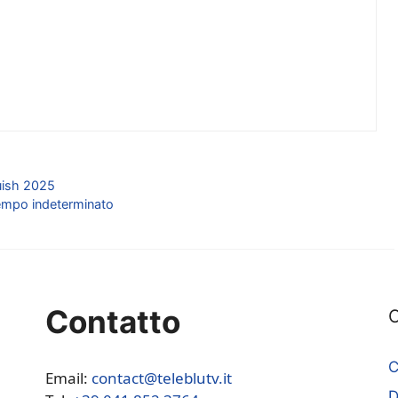
uish 2025
 tempo indeterminato
Contatto
C
C
Email:
contact@teleblutv.it