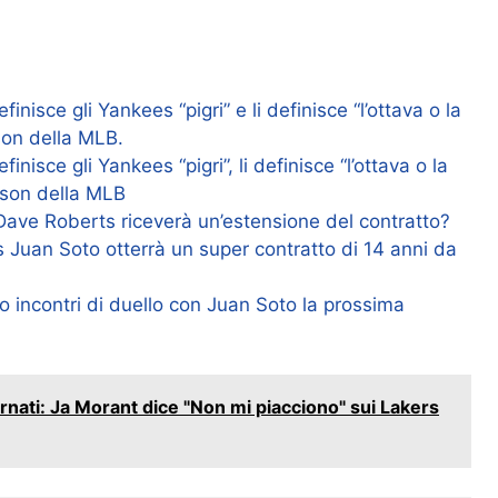
inisce gli Yankees “pigri” e li definisce “l’ottava o la
son della MLB.
inisce gli Yankees “pigri”, li definisce “l’ottava o la
ason della MLB
Dave Roberts riceverà un’estensione del contratto?
s Juan Soto otterrà un super contratto di 14 anni da
o incontri di duello con Juan Soto la prossima
ornati: Ja Morant dice "Non mi piacciono" sui Lakers