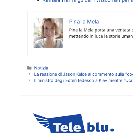
Kamala Harris guida il Wisconsin per
Pina la Mela
Pina la Mela porta una ventata d
mettendo in luce le storie umane
Categorie
Notizia
La reazione di Jason Kelce al commento sulla “cogn
Il ministro degli Esteri tedesco a Kiev mentre l’Ucr