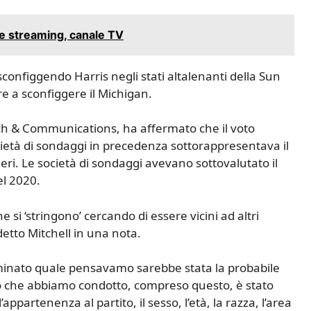
e streaming, canale TV
configgendo Harris negli stati altalenanti della Sun
re a sconfiggere il Michigan.
rch & Communications, ha affermato che il voto
cietà di sondaggi in precedenza sottorappresentava il
neri. Le società di sondaggi avevano sottovalutato il
el 2020.
ne si ‘stringono’ cercando di essere vicini ad altri
etto Mitchell in una nota.
aminato quale pensavamo sarebbe stata la probabile
o che abbiamo condotto, compreso questo, è stato
rtenenza al partito, il sesso, l’età, la razza, l’area