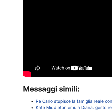
Messaggi simili:
Re Carlo stupisce la famiglia reale c
Kate Middleton emula Diana: gesto rea