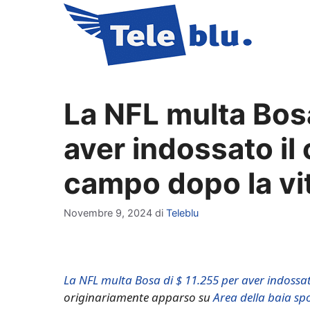
Vai
al
contenuto
La NFL multa Bosa
aver indossato il
campo dopo la vit
Novembre 9, 2024
di
Teleblu
La NFL multa Bosa di $ 11.255 per aver indossat
originariamente apparso su
Area della baia sp