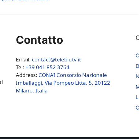
Contatto
C
C
Email:
contact@teleblutv.it
Tel:
+39 041 852 3764
Address:
CONAI Consorzio Nazionale
N
al
Imballaggi, Via Pompeo Litta, 5, 20122
M
Milano, Italia
L
C