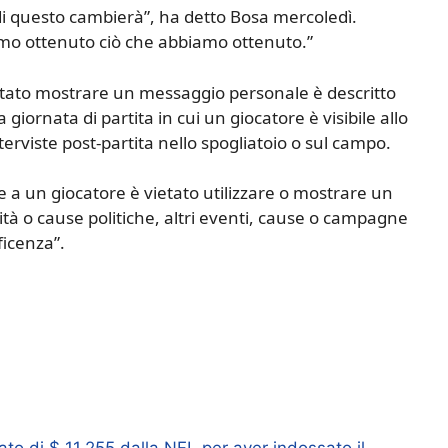
di questo cambierà”, ha detto Bosa mercoledì.
mo ottenuto ciò che abbiamo ottenuto.”
vietato mostrare un messaggio personale è descritto
ornata di partita in cui un giocatore è visibile allo
terviste post-partita nello spogliatoio o sul campo.
he a un giocatore è vietato utilizzare o mostrare un
ità o cause politiche, altri eventi, cause o campagne
ficenza”.
ato di $ 11.255 dalla NFL per aver indossato il