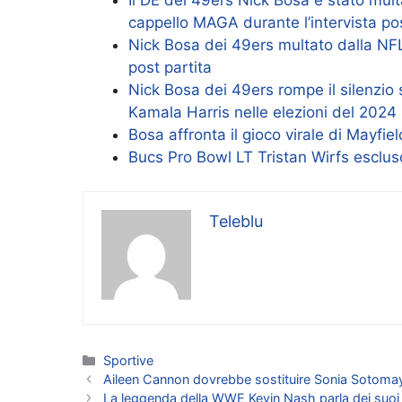
cappello MAGA durante l’intervista pos
Nick Bosa dei 49ers multato dalla NFL
post partita
Nick Bosa dei 49ers rompe il silenzi
Kamala Harris nelle elezioni del 2024
Bosa affronta il gioco virale di Mayfie
Bucs Pro Bowl LT Tristan Wirfs escluso
Teleblu
Categorie
Sportive
Aileen Cannon dovrebbe sostituire Sonia Sotomayo
La leggenda della WWE Kevin Nash parla dei suoi 