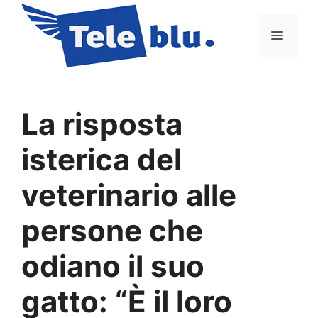
Vai
al
Menu
contenuto
La risposta
isterica del
veterinario alle
persone che
odiano il suo
gatto: “È il loro