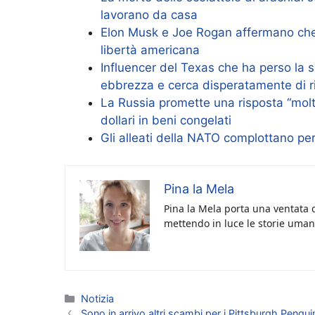
lavorano da casa
Elon Musk e Joe Rogan affermano che la
libertà americana
Influencer del Texas che ha perso la s
ebbrezza e cerca disperatamente di ri
La Russia promette una risposta “molt
dollari in beni congelati
Gli alleati della NATO complottano pe
Pina la Mela
Pina la Mela porta una ventata d
mettendo in luce le storie umane
Categorie
Notizia
Sono in arrivo altri scambi per i Pittsburgh Pengui