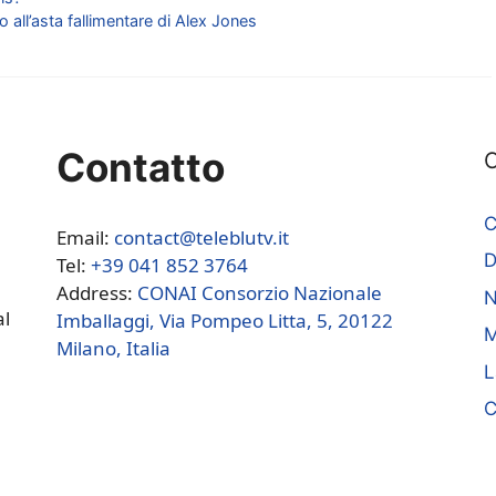
o all’asta fallimentare di Alex Jones
Contatto
C
C
Email:
contact@teleblutv.it
Tel:
+39 041 852 3764
Address:
CONAI Consorzio Nazionale
N
al
Imballaggi, Via Pompeo Litta, 5, 20122
M
Milano, Italia
L
C