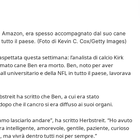
PN e Amazon, era spesso accompagnato dal suo cane
n tutto il paese. (Foto di Kevin C. Cox/Getty Images)
spettata questa settimana: l’analista di calcio Kirk
 amato cane Ben era morto. Ben, noto per aver
ll universitario e della NFL in tutto il paese, lavorava
streit ha scritto che Ben, a cui era stato
po che il cancro si era diffuso ai suoi organi.
mo lasciarlo andare”, ha scritto Herbstreit. “Ho avuto
Era intelligente, amorevole, gentile, paziente, curioso
e, ma vivrà dentro tutti noi per sempre.”