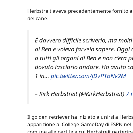
Herbstreit aveva precedentemente fornito ag
del cane.
È davvero difficile scriverlo, ma mol
di Ben e volevo farvelo sapere. Oggi 
a tutti gli organi di Ben e non c’era
dovuto lasciarlo andare. Ho avuto ca
1 in…
pic.twitter.com/jDvPTbNv2M
– Kirk Herbstreit (@KirkHerbstreit)
7 
Il golden retriever ha iniziato a unirsi a Her
apparizione al College GameDay di ESPN nel
comune alle partite a cui Herbstreit partecip