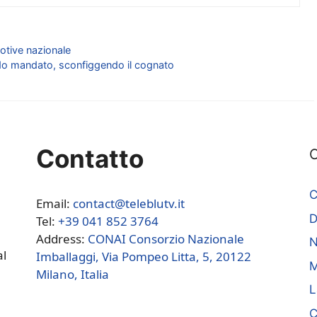
otive nazionale
ondo mandato, sconfiggendo il cognato
Contatto
C
C
Email:
contact@teleblutv.it
Tel:
+39 041 852 3764
Address:
CONAI Consorzio Nazionale
N
al
Imballaggi, Via Pompeo Litta, 5, 20122
M
Milano, Italia
L
C