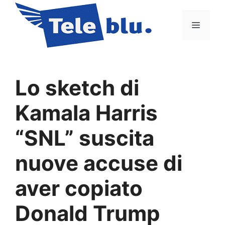
Vai
al
Menu
contenuto
Lo sketch di
Kamala Harris
“SNL” suscita
nuove accuse di
aver copiato
Donald Trump