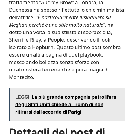
trattamento “Audrey Brow” a Londra, la
Duchessa ha spesso riflettuto lo chic minimalista
dell’attrice. “
È particolarmente lusinghiero su
Meghan perché è uno stile molto naturale
“, ha
detto una volta la sua stilista di sopracciglia,
Sherrille Riley, a People, descrivendo il look
ispirato a Hepburn. Questo ultimo post sembra
essere un’altra pagina di quel playbook,
mescolando bellezza senza sforzo con
un’atmosfera terrena che è pura magia di
Montecito.
LEGGI
La più grande compagnia petrolifera
degli Stati Uniti chiede a Trump di non
ritirarsi dall’accordo di Parigi
Dettagli del post di