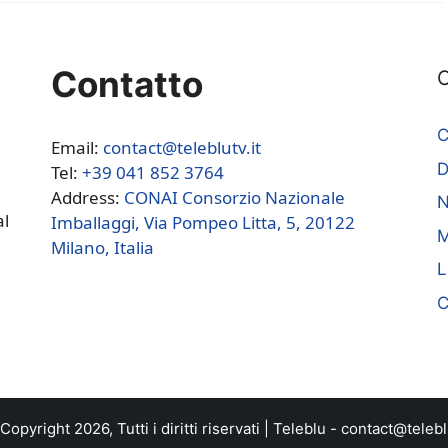
Contatto
C
C
Email:
contact@teleblutv.it
Tel:
+39 041 852 3764
Address:
CONAI Consorzio Nazionale
N
al
Imballaggi, Via Pompeo Litta, 5, 20122
M
Milano, Italia
L
C
opyright 2026, Tutti i diritti riservati |
Teleblu
-
contact@teleblu