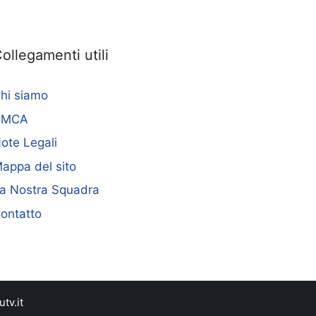
ollegamenti utili
hi siamo
DMCA
ote Legali
appa del sito
a Nostra Squadra
ontatto
tv.it