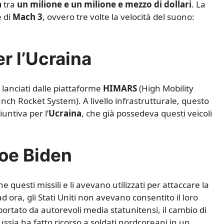
a
tra
un milione e un milione e mezzo di dollari
. La
 di
Mach 3
, ovvero tre volte la velocità del suono:
er l’Ucraina
lanciati dalle piattaforme
HIMARS
(High Mobility
nch Rocket System). A livello infrastrutturale, questo
untiva per l’
Ucraina
, che già possedeva questi veicoli
Joe Biden
 questi missili e li avevano utilizzati per attaccare la
ad ora, gli Stati Uniti non avevano consentito il loro
portato da autorevoli media statunitensi, il cambio di
Russia ha fatto ricorso a soldati nordcoreani in un