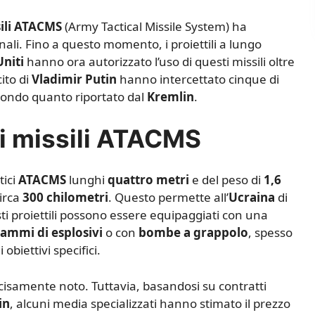
sili ATACMS
(Army Tactical Missile System) ha
onali. Fino a questo momento, i proiettili a lungo
Uniti
hanno ora autorizzato l’uso di questi missili oltre
cito di
Vladimir Putin
hanno intercettato cinque di
secondo quanto riportato dal
Kremlin
.
ei missili ATACMS
stici
ATACMS
lunghi
quattro metri
e del peso di
1,6
irca
300 chilometri
. Questo permette all’
Ucraina
di
ti proiettili possono essere equipaggiati con una
rammi di esplosivi
o con
bombe a grappolo
, spesso
 obiettivi specifici.
isamente noto. Tuttavia, basandosi su contratti
in
, alcuni media specializzati hanno stimato il prezzo