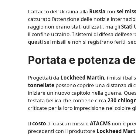
L
‘attacco dell’Ucraina alla
Russia
con
sei mis
catturato l’attenzione delle notizie internazi
raggio non erano stati utilizzati, ma gli
Stati 
il confine ucraino. I sistemi di difesa dell’eser
questi sei missili e non si registrano feriti, 
Portata e potenza d
Progettati da
Lockheed Martin
, i missili bali
tonnellate
possono coprire una distanza di c
iniziare un nuovo capitolo nella guerra. Ques
testata bellica che contiene circa
230 chilog
criticate per la loro imprecisione nel colpire gli
Il
costo
di ciascun missile
ATACMS
non è prec
precedenti con il produttore
Lockheed Mart