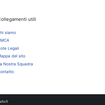
ollegamenti utili
hi siamo
DMCA
ote Legali
appa del sito
a Nostra Squadra
ontatto
tv.it