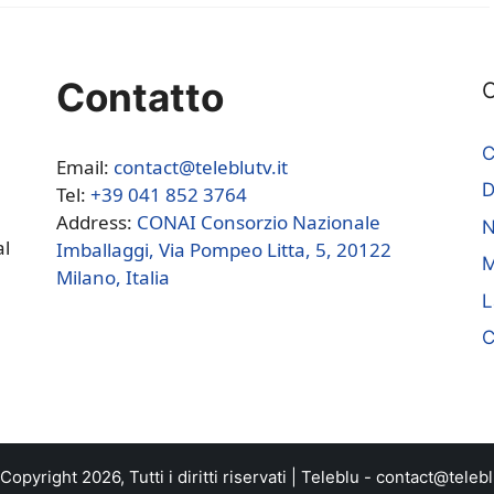
Contatto
C
C
Email:
contact@teleblutv.it
Tel:
+39 041 852 3764
Address:
CONAI Consorzio Nazionale
N
al
Imballaggi, Via Pompeo Litta, 5, 20122
M
Milano, Italia
L
C
opyright 2026, Tutti i diritti riservati |
Teleblu
-
contact@teleblu