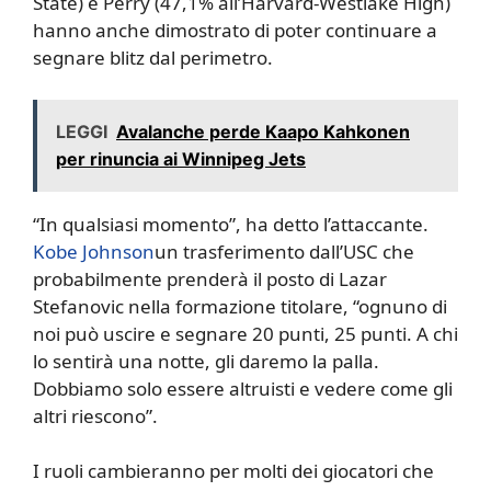
State) e Perry (47,1% all’Harvard-Westlake High)
hanno anche dimostrato di poter continuare a
segnare blitz dal perimetro.
LEGGI
Avalanche perde Kaapo Kahkonen
per rinuncia ai Winnipeg Jets
“In qualsiasi momento”, ha detto l’attaccante.
Kobe Johnson
un trasferimento dall’USC che
probabilmente prenderà il posto di Lazar
Stefanovic nella formazione titolare, “ognuno di
noi può uscire e segnare 20 punti, 25 punti. A chi
lo sentirà una notte, gli daremo la palla.
Dobbiamo solo essere altruisti e vedere come gli
altri riescono”.
I ruoli cambieranno per molti dei giocatori che