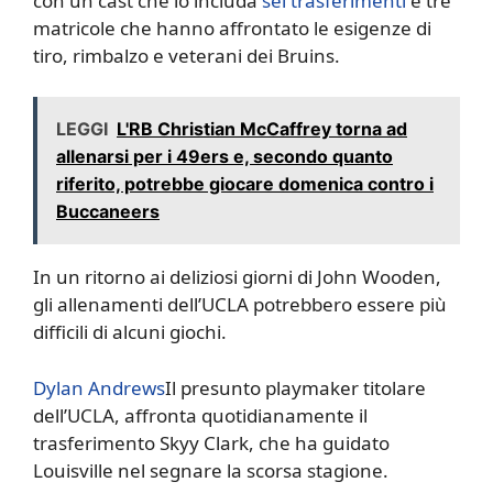
con un cast che lo includa
sei trasferimenti
e tre
matricole che hanno affrontato le esigenze di
tiro, rimbalzo e veterani dei Bruins.
LEGGI
L'RB Christian McCaffrey torna ad
allenarsi per i 49ers e, secondo quanto
riferito, potrebbe giocare domenica contro i
Buccaneers
In un ritorno ai deliziosi giorni di John Wooden,
gli allenamenti dell’UCLA potrebbero essere più
difficili di alcuni giochi.
Dylan Andrews
Il presunto playmaker titolare
dell’UCLA, affronta quotidianamente il
trasferimento Skyy Clark, che ha guidato
Louisville nel segnare la scorsa stagione.