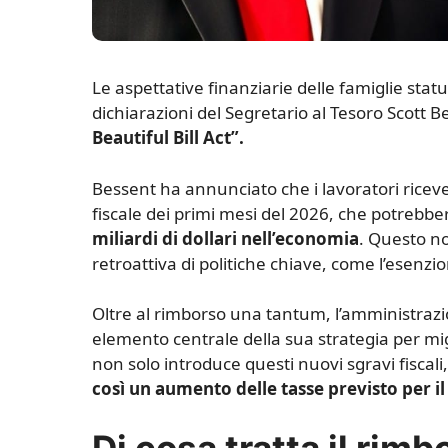
L
e aspettative finanziarie delle famiglie sta
dichiarazioni del Segretario al Tesoro Scott 
Beautiful Bill Act”.
Bessent ha annunciato che i lavoratori ricev
fiscale dei primi mesi del 2026, che potrebbe
miliardi di dollari nell’economia
. Questo no
retroattiva di politiche chiave, come l’esenzi
Oltre al rimborso una tantum, l’amministraz
elemento centrale della sua strategia per mig
non solo introduce questi nuovi sgravi fisca
così un aumento delle tasse previsto per il
Di cosa tratta il rim