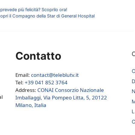
 prevede più felicità? Scoprilo ora!
pri il Compagno della Star di General Hospital
Contatto
C
C
Email:
contact@teleblutv.it
Tel:
+39 041 852 3764
Address:
CONAI Consorzio Nazionale
N
al
Imballaggi, Via Pompeo Litta, 5, 20122
M
Milano, Italia
L
C