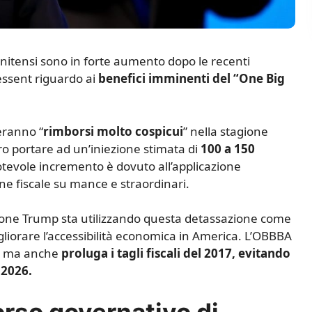
tunitensi sono in forte aumento dopo le recenti
Bessent riguardo ai
benefici imminenti del “One Big
eranno “
rimborsi molto cospicui
” nella stagione
ro portare ad un’iniezione stimata di
100 a 150
tevole incremento è dovuto all’applicazione
one fiscale su mance e straordinari.
ione Trump sta utilizzando questa detassazione come
liorare l’accessibilità economica in America. L’OBBBA
li, ma anche
proluga i tagli fiscali del 2017, evitando
 2026.
borso governativo di