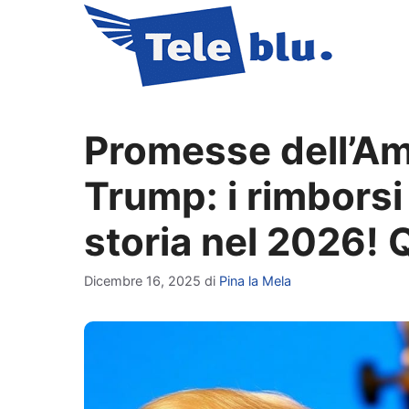
Vai
al
contenuto
Promesse dell’Am
Trump: i rimborsi f
storia nel 2026! 
Dicembre 16, 2025
di
Pina la Mela