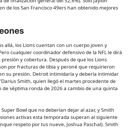
 de finalización general del 52,6%). Sólo Jaylon
en de los San Francisco 49ers han obtenido mejores
leones
 allá, los Lions cuentan con un cuerpo joven y
Pero cualquier coordinador defensivo de la NFL le dirá
presión y cobertura. Después de que los Lions
son por fracturas de tibia y peroné que requirieron
en su presión. Detroit intimidaría y debería intimidar
Za’Darius Smith, quien llegó el martes procedente de
ón de séptima ronda de 2026 a cambio de una quinta
 Super Bowl que no deberían dejar al azar, y Smith
siones activas esta temporada superan al siguiente
unque respeto por tus nueve, Joshua Paschal). Smith