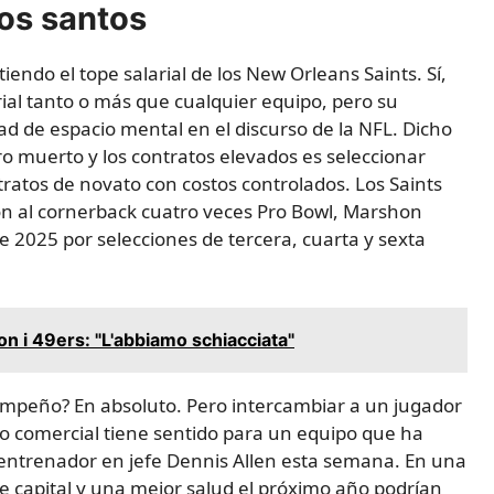
los santos
endo el tope salarial de los New Orleans Saints. Sí,
arial tanto o más que cualquier equipo, pero su
d de espacio mental en el discurso de la NFL. Dicho
o muerto y los contratos elevados es seleccionar
ratos de novato con costos controlados. Los Saints
n al cornerback cuatro veces Pro Bowl, Marshon
e 2025 por selecciones de tercera, cuarta y sexta
n i 49ers: "L'abbiamo schiacciata"
sempeño? En absoluto. Pero intercambiar a un jugador
clo comercial tiene sentido para un equipo que ha
l entrenador en jefe Dennis Allen esta semana. En una
 capital y una mejor salud el próximo año podrían