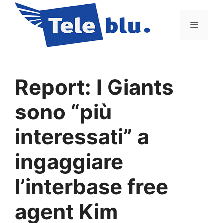
Vai
al
Menu
contenuto
Report: I Giants
sono “più
interessati” a
ingaggiare
l’interbase free
agent Kim