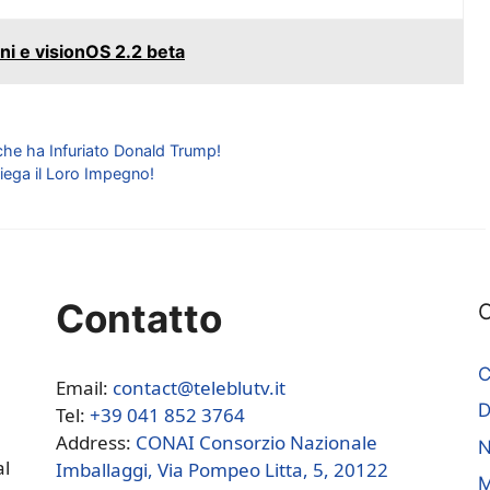
 e visionOS 2.2 beta
che ha Infuriato Donald Trump!
piega il Loro Impegno!
Contatto
C
C
Email:
contact@teleblutv.it
Tel:
+39 041 852 3764
Address:
CONAI Consorzio Nazionale
N
al
Imballaggi, Via Pompeo Litta, 5, 20122
M