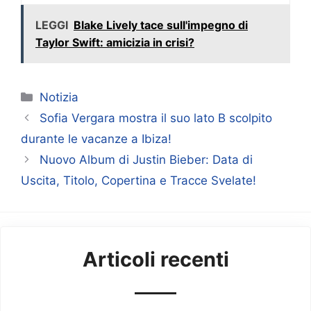
LEGGI
Blake Lively tace sull'impegno di
Taylor Swift: amicizia in crisi?
Categorie
Notizia
Sofia Vergara mostra il suo lato B scolpito
durante le vacanze a Ibiza!
Nuovo Album di Justin Bieber: Data di
Uscita, Titolo, Copertina e Tracce Svelate!
Articoli recenti