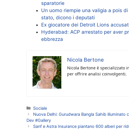
sparatorie
Un uomo riempie una valigia a pois di
stato, dicono i deputati
Ex giocatore dei Detroit Lions accusat
Hyderabad: ACP arrestato per aver pr
ebbrezza
Nicola Bertone
Nicola Bertone è specializzato i
per offrire analisi coinvolgenti.
Categorie
Sociale
Nuova Delhi: Gurudwara Bangla Sahib illuminato con 
Dev #Gallery
Sanf e Astra Insurance piantano 600 alberi per rid