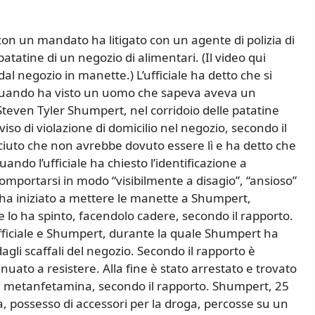
on un mandato ha litigato con un agente di polizia di
atatine di un negozio di alimentari. (Il video qui
al negozio in manette.) L’ufficiale ha detto che si
 quando ha visto un uomo che sapeva aveva un
 Steven Tyler Shumpert, nel corridoio delle patatine
iso di violazione di domicilio nel negozio, secondo il
iuto che non avrebbe dovuto essere lì e ha detto che
ndo l’ufficiale ha chiesto l’identificazione a
omportarsi in modo “visibilmente a disagio”, “ansioso”
le ha iniziato a mettere le manette a Shumpert,
 e lo ha spinto, facendolo cadere, secondo il rapporto.
l’ufficiale e Shumpert, durante la quale Shumpert ha
gli scaffali del negozio. Secondo il rapporto è
uato a resistere. Alla fine è stato arrestato e trovato
a metanfetamina, secondo il rapporto. Shumpert, 25
a, possesso di accessori per la droga, percosse su un