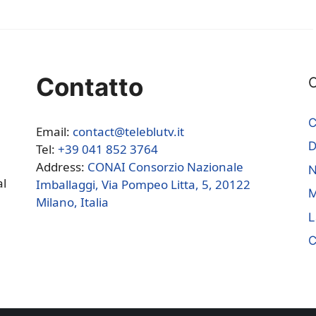
Contatto
C
C
Email:
contact@teleblutv.it
Tel:
+39 041 852 3764
Address:
CONAI Consorzio Nazionale
N
al
Imballaggi, Via Pompeo Litta, 5, 20122
M
Milano, Italia
L
C