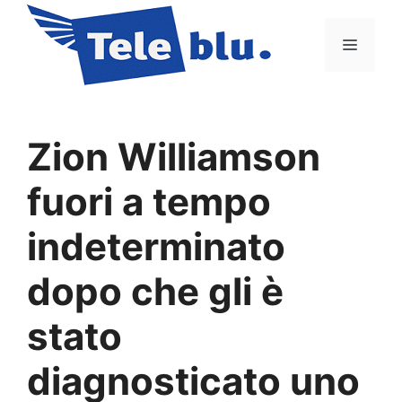
Vai
al
Menu
contenuto
Zion Williamson
fuori a tempo
indeterminato
dopo che gli è
stato
diagnosticato uno