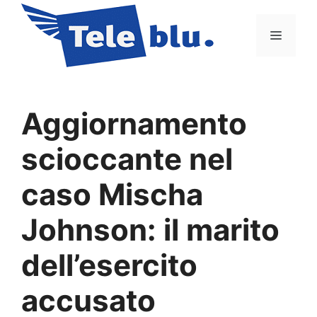
Vai
al
Menu
contenuto
Aggiornamento
scioccante nel
caso Mischa
Johnson: il marito
dell’esercito
accusato