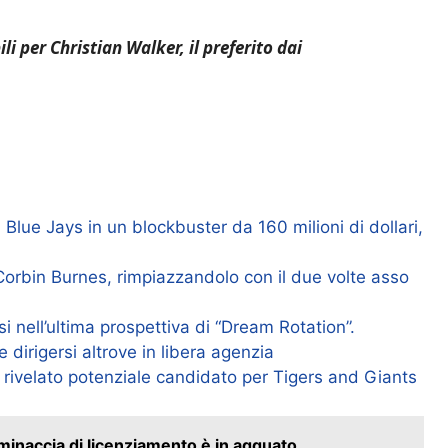
li per Christian Walker, il preferito dai
i Blue Jays in un blockbuster da 160 milioni di dollari,
Corbin Burnes, rimpiazzandolo con il due volte asso
i nell’ultima prospettiva di “Dream Rotation”.
 dirigersi altrove in libera agenzia
 è rivelato potenziale candidato per Tigers and Giants
a minaccia di licenziamento è in agguato