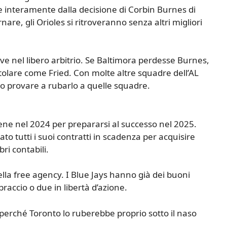
 interamente dalla decisione di Corbin Burnes di
nare, gli Orioles si ritroveranno senza altri migliori
ove nel libero arbitrio. Se Baltimora perdesse Burnes,
tolare come Fried. Con molte altre squadre dell’AL
ero provare a rubarlo a quelle squadre.
bene nel 2024 per prepararsi al successo nel 2025.
o tutti i suoi contratti in scadenza per acquisire
bri contabili.
la free agency. I Blue Jays hanno già dei buoni
raccio o due in libertà d’azione.
erché Toronto lo ruberebbe proprio sotto il naso