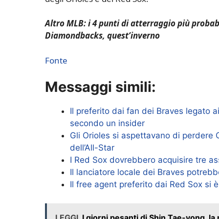
Altro MLB: i 4 punti di atterraggio più probabi
Diamondbacks, quest’inverno
Fonte
Messaggi simili:
Il preferito dai fan dei Braves legato a
secondo un insider
Gli Orioles si aspettavano di perdere 
dell’All-Star
I Red Sox dovrebbero acquisire tre ass
Il lanciatore locale dei Braves potrebbe
Il free agent preferito dai Red Sox si
LEGGI
I giorni pesanti di Shin Tae-yong, l