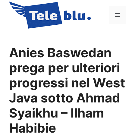
Vai
al
Menu
contenuto
Anies Baswedan
prega per ulteriori
progressi nel West
Java sotto Ahmad
Syaikhu – Ilham
Habibie