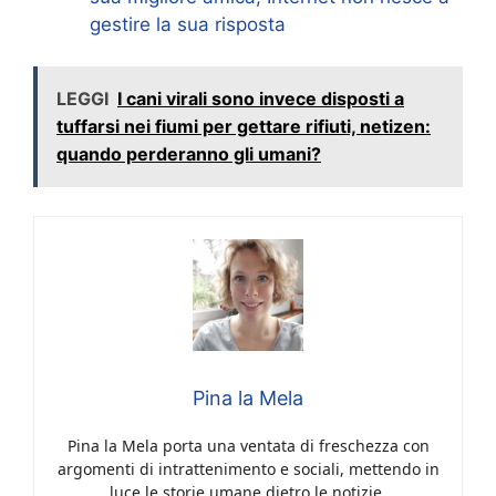
gestire la sua risposta
LEGGI
I cani virali sono invece disposti a
tuffarsi nei fiumi per gettare rifiuti, netizen:
quando perderanno gli umani?
Pina la Mela
Pina la Mela porta una ventata di freschezza con
argomenti di intrattenimento e sociali, mettendo in
luce le storie umane dietro le notizie.