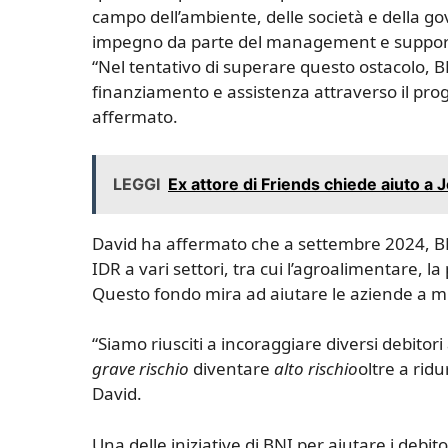
campo dell’ambiente, delle società e della g
impegno da parte del management e suppor
“Nel tentativo di superare questo ostacolo, B
finanziamento e assistenza attraverso il pro
affermato.
LEGGI
Ex attore di Friends chiede aiuto a
David ha affermato che a settembre 2024, BNI 
IDR a vari settori, tra cui l’agroalimentare, la
Questo fondo mira ad aiutare le aziende a migl
“Siamo riusciti a incoraggiare diversi debito
grave rischio
diventare
alto rischio
oltre a rid
David.
Una delle iniziative di BNI per aiutare i deb