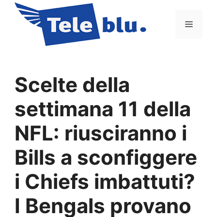
Vai
al
Menu
contenuto
Scelte della
settimana 11 della
NFL: riusciranno i
Bills a sconfiggere
i Chiefs imbattuti?
I Bengals provano