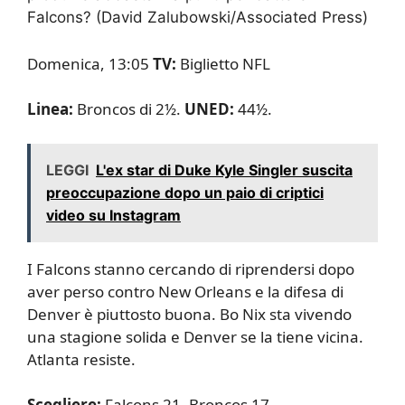
Falcons?
(David Zalubowski/Associated Press)
Domenica, 13:05
TV:
Biglietto NFL
Linea:
Broncos di 2½.
UNED:
44½.
LEGGI
L'ex star di Duke Kyle Singler suscita
preoccupazione dopo un paio di criptici
video su Instagram
I Falcons stanno cercando di riprendersi dopo
aver perso contro New Orleans e la difesa di
Denver è piuttosto buona. Bo Nix sta vivendo
una stagione solida e Denver se la tiene vicina.
Atlanta resiste.
Scegliere:
Falcons 21, Broncos 17