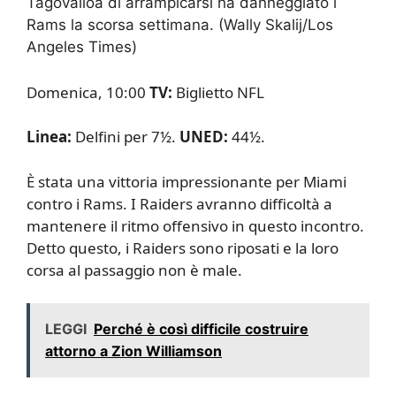
Tagovailoa di arrampicarsi ha danneggiato i
Rams la scorsa settimana.
(Wally Skalij/Los
Angeles Times)
Domenica, 10:00
TV:
Biglietto NFL
Linea:
Delfini per 7½.
UNED:
44½.
È stata una vittoria impressionante per Miami
contro i Rams. I Raiders avranno difficoltà a
mantenere il ritmo offensivo in questo incontro.
Detto questo, i Raiders sono riposati e la loro
corsa al passaggio non è male.
LEGGI
Perché è così difficile costruire
attorno a Zion Williamson