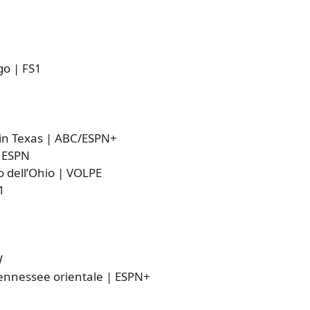
go | FS1
to in Texas | ABC/ESPN+
| ESPN
to dell’Ohio | VOLPE
1
W
 Tennessee orientale | ESPN+