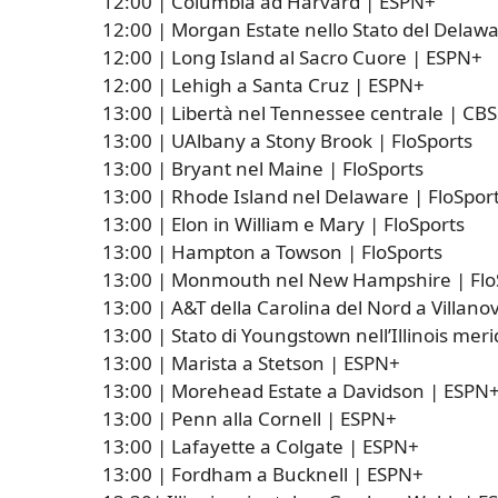
12:00 | Columbia ad Harvard | ESPN+
12:00 | Morgan Estate nello Stato del Delaw
12:00 | Long Island al Sacro Cuore | ESPN+
12:00 | Lehigh a Santa Cruz | ESPN+
13:00 | Libertà nel Tennessee centrale | CB
13:00 | UAlbany a Stony Brook | FloSports
13:00 | Bryant nel Maine | FloSports
13:00 | Rhode Island nel Delaware | FloSpor
13:00 | Elon in William e Mary | FloSports
13:00 | Hampton a Towson | FloSports
13:00 | Monmouth nel New Hampshire | Flo
13:00 | A&T della Carolina del Nord a Villano
13:00 | Stato di Youngstown nell’Illinois mer
13:00 | Marista a Stetson | ESPN+
13:00 | Morehead Estate a Davidson | ESPN
13:00 | Penn alla Cornell | ESPN+
13:00 | Lafayette a Colgate | ESPN+
13:00 | Fordham a Bucknell | ESPN+