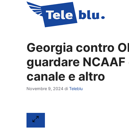
Vai
al
contenuto
Georgia contro O
guardare NCAAF og
canale e altro
Novembre 9, 2024
di
Teleblu