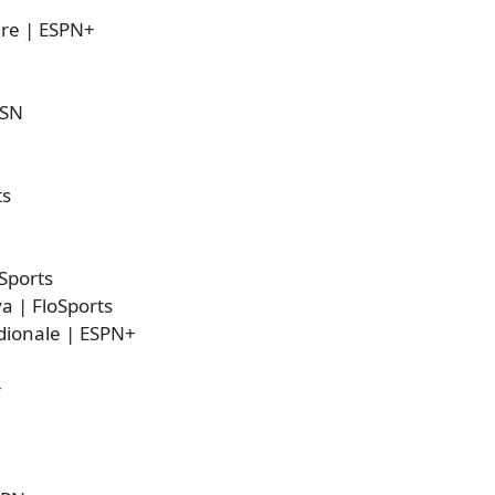
are | ESPN+
SSN
ts
Sports
va | FloSports
idionale | ESPN+
+