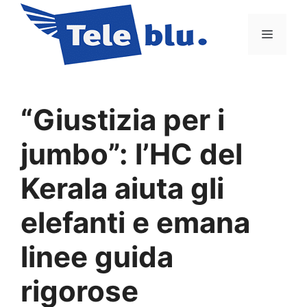
Vai
al
Menu
contenuto
“Giustizia per i
jumbo”: l’HC del
Kerala aiuta gli
elefanti e emana
linee guida
rigorose